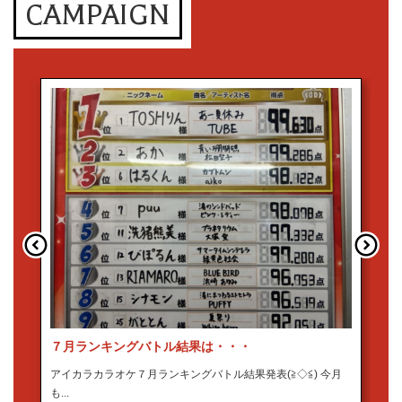
CAMPAIGN
７月ランキングバトル結果は・・・
2
を
アイカラカラオケ７月ランキングバトル結果発表(≧◇≦) 今月
2
も...
ン.