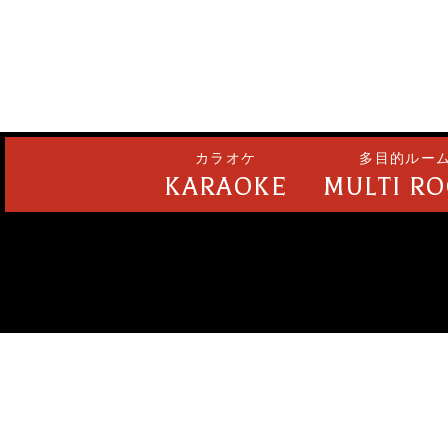
カラオケ
多目的ルー
KARAOKE
MULTI R