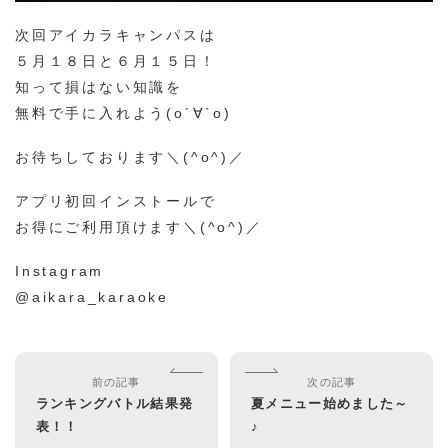
次回アイカラキャンパスは
５月１８日と６月１５日！
知って損はない知識を
無料で手に入れよう(о´∀`о)
お待ちしております＼(^o^)／
アプリ初回インストールで
お得にご利用頂けます＼(^o^)／
Instagram
@aikara_karaoke
前の記事
次の記事
ランキングバトル結果発
夏メニュー始めました～
表！！
♪