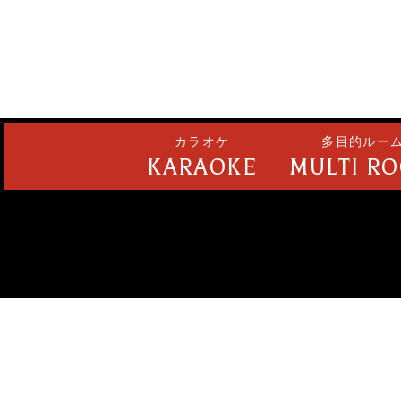
カラオケ
多目的ルー
KARAOKE
MULTI R