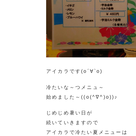
アイカラです(о´∀`о)
冷たいな～つメニュ～
始めました～((o(^∇^)o))♪
じめじめ暑い日が
続いていきますので
アイカラで冷たい夏メニューは