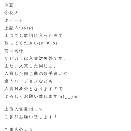
①夏
②花火
③ビーチ
上記３つの内
１つでも歌詞に入った曲で
歌ってください(о´∀`о)
前回同様、
サビカラは入賞対象外です。
また、入賞した同じ曲、
入賞した同じ曲の歌手違いや
違うバージョンなども
入賞対象外となりますので
よろしくお願い致しますm(__)m
上位入賞目指して
ご参加お願い致します！
ご来店心より